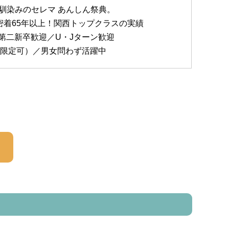
馴染みのセレマ あんしん祭典。
密着65年以上！関西トップクラスの実績
第二新卒歓迎／U・Jターン歓迎
T限定可）／男女問わず活躍中