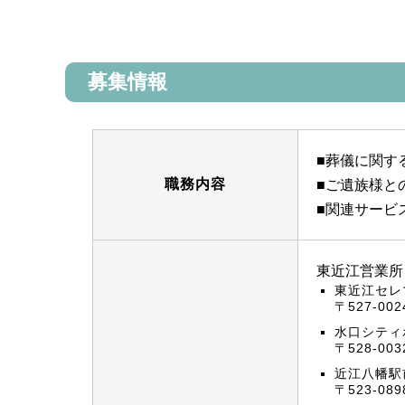
募集情報
■葬儀に関す
職務内容
■ご遺族様と
■関連サービ
東近江営業所
東近江セレ
〒527-0
水口シティ
〒528-0
近江八幡駅
〒523-0