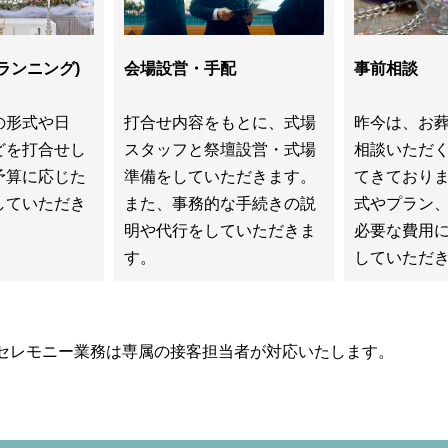
ランニング)
会場設営・手配
事前相談
の形式や日
打合せ内容をもとに、式場
昨今は、お
どを打合せし
スタッフと祭壇設営・式場
相談いただ
予算に応じた
準備をしていただきます。
てきており
していただき
また、事務的な手続きの説
式やプラン
明や代行をしていただきま
必要な費用
す。
していただ
セレモニー業務は専属の接客担当者が対応いたします。