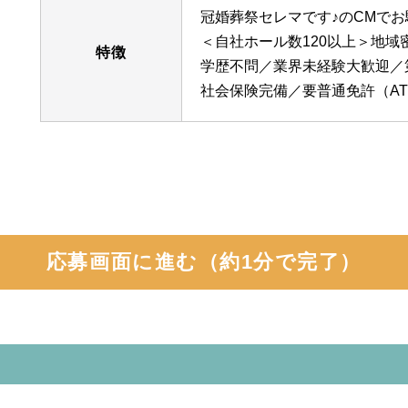
冠婚葬祭セレマです♪のCMでお
＜自社ホール数120以上＞地域
特徴
学歴不問／業界未経験大歓迎／
社会保険完備／要普通免許（A
応募画面に進む（約1分で完了）