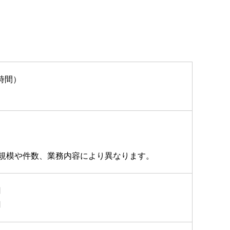
8時間）
規模や件数、業務内容により異なります。
円
円