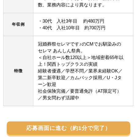
数、業務内容により異なります。
・30代 入社3年目 約480万円
年収例
・40代 入社10年目 約700万円
冠婚葬祭セレマです♪のCMでお馴染みの
セレマ あんしん祭典。
＜自社ホール数120以上＞地域密着65年以
上！関西トップクラスの実績
経験者優遇／学歴不問／業界未経験OK／
特徴
第二新卒歓迎／カムバック採用／U・Jタ
ーン歓迎
社会保険完備／要普通免許（AT限定可）
／男女問わず活躍中
応募画面に進む（約1分で完了）